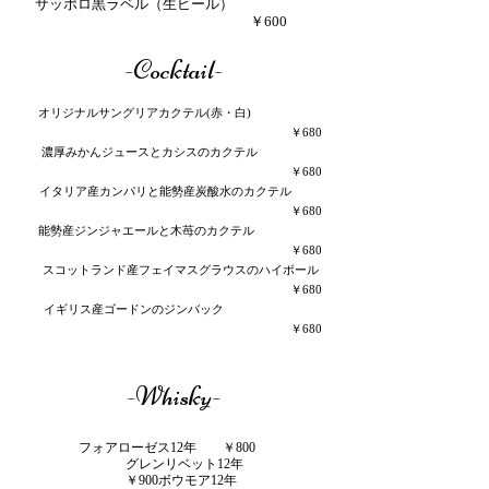
サッポロ黒ラベル（生ビール）
￥600
-Cocktail-
オリジナルサングリアカクテル(赤・白)
￥680
濃厚みかんジュースとカシスのカクテル
￥680
イタリア産カンパリと能勢産炭酸水のカクテル
￥680
能勢産ジンジャエールと木苺のカクテル
￥680
スコットランド産フェイマスグラウスのハイボール
￥680
イギリス産ゴードンのジンバック
￥680
-Whisky-
フォアローゼス12年 ￥800
グレンリベット12年
￥900ボウモア12年