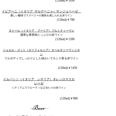
(120ml)￥1450
イピアーニ（イ
タリ
ア サルデーニャ）サンジョベーゼ
​優しい酸味でラズベリーの風味を感じられる
赤ワイン
(120ml)￥780
タトール（イタリア プーリア）プルミティーヴォ
濃厚な果実味たっぷりの赤ワイン
(120ml)￥1200
ジョエル・ゴット（カリフォルニア）カベルネソーヴィニヨ
ン
フルボディでしっかりとした味わいでカシス香る赤ワイン
(120ml)￥1450
イルパッソ（イタリア シチリア）ネレッロマスカ
レーゼ
​ミディアムでフルーティな口当たりの赤ワイン
(120ml)￥980
-Beer -