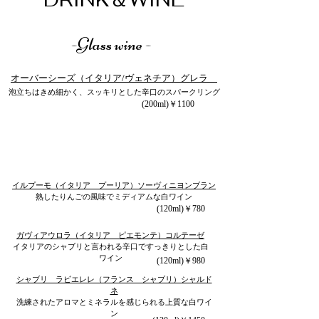
-Glass wine -
オーバーシーズ（イタリア/ヴェネチア）グレラ
泡立ちはきめ細かく、スッキリとした辛口のスパークリング
(200ml)￥1100
イルプーモ（イタリア プーリア）ソーヴィニヨンブラン
熟したりんごの風味でミディアムな白ワイン
(120ml)￥780
ガヴィアウロラ（イタリア ピエモンテ）コルテーゼ
イタリアのシャブリと言われる辛口ですっきりとした白
ワイン
(120ml)￥980
シャブリ ラビエレレ（フランス シャブリ）シャルド
ネ
洗練されたアロマとミネラルを感じられる上質な白ワイ
ン